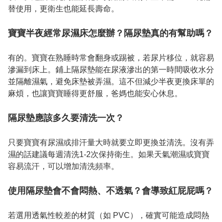
替使用，更衛生也能延長壽命。

寶寶半夜經常尿濕床怎麼辦？隔尿墊真的有幫助嗎？
有的。寶寶在熟睡時常會翻身或踢被，若尿片移位，就容易
滲漏到床上。鋪上隔尿墊能在尿液滲出的第一時間吸收水分
並隔離濕氣，避免床墊被弄濕。這不但減少半夜更換床單的
麻煩，也讓寶寶睡得更舒服，爸媽也能安心休息。

隔尿墊應該多久要清洗一次？
只要寶寶有尿濕或排汗量大時就要立即更換並清洗。沒有弄
濕的話建議每週清洗1-2次保持衛生。如果天氣潮濕或寶寶
容易流汗，可以增加清洗頻率。

使用隔尿墊會不會悶熱、不透氣？會導致紅屁屁嗎？
若選用透氣性較差的材質（如 PVC），確實可能造成悶熱