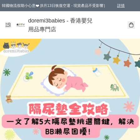
韓國物流假期小心意❤️ [8月13日恢復空運 - 現貨產品不受影響］
詳情
新會員首張訂單滿$600即享9折優惠！(部份超優惠產品 & 品牌指定價除外)
doremi3babies - 香港嬰兒
用品專門店