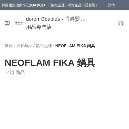
韓國物流假期小心意❤️ [8月13日恢復空運 - 現貨產品不受影響］
詳情
新會員首張訂單滿$600即享9折優惠！(部份超優惠產品 & 品牌指定價除外)
doremi3babies - 香港嬰兒
用品專門店
首頁
/
所有商品
/
/
熱門品牌
NEOFLAM FIKA 鍋具
NEOFLAM FIKA 鍋具
14項 商品