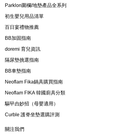
Parklon圍欄/地墊產品全系列
初生嬰兒用品清單
百日宴禮物推薦
BB加固指南
doremi 育兒資訊
隔尿墊挑選指南
BB車墊指南
Neoflam Fika鍋具購買指南
Neoflam FIKA 韓國廚具分類
驅曱甴妙招（母嬰適用）
Curble 護脊坐墊選購評測
關注我們