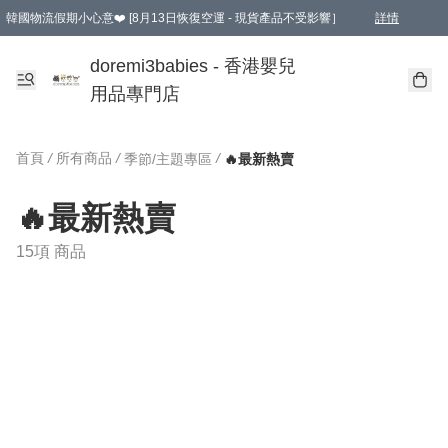
韓國物流假期小心意❤️ [8月13日恢復空運 - 現貨產品不受影響］
詳情
新會員首張訂單滿$600即享9折優惠！(部份超優惠產品 & 品牌指定價除外)
doremi3babies - 香港嬰兒
用品專門店
首頁
/
所有商品
/
/
季節/主題專區
🔥最新熱賣
🔥最新熱賣
15項 商品