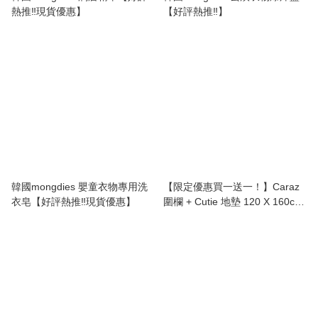
熱推‼️現貨優惠】
【好評熱推‼️】
韓國mongdies 嬰童衣物專用洗
【限定優惠買一送一！】Caraz
衣皂【好評熱推‼️現貨優惠】
圍欄 + Cutie 地墊 120 X 160cm
🔥送 iFam 書架 X 玩具收納架(預
訂5-7日)