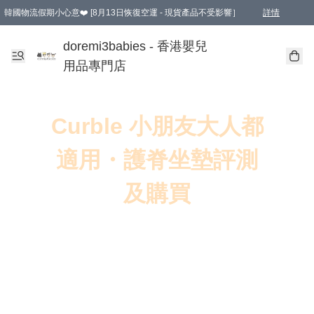
韓國物流假期小心意❤️ [8月13日恢復空運 - 現貨產品不受影響］
詳情
新會員首張訂單滿$600即享9折優惠！(部份超優惠產品 & 品牌指定價除外)
doremi3babies - 香港嬰兒
用品專門店
Curble 小朋友大人都
適用・護脊坐墊評測
及購買