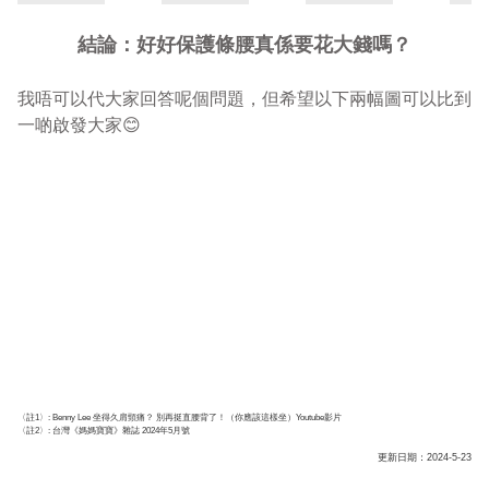
結論：好好保護條腰真係要花大錢嗎？
我唔可以代大家回答呢個問題，但希望以下兩幅圖可以比到
一啲啟發大家😊
〈註1〉: Benny Lee 坐得久肩頸痛？ 別再挺直腰背了！（你應該這樣坐）Youtube影片

更新日期：2024-5-23