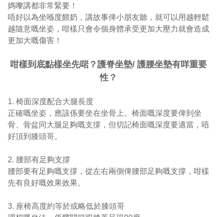
媽嚟講都非常緊要！

唔好以為坐喺度餵奶，講故事俾小朋友聽，就可以用越輕鬆
越隨意嘅坐姿，咁樣只會令個身體承受更加大壓力就會造成
更加大嘅傷害！
咁樣到底點樣坐先啱？護脊坐墊/ 護腰坐墊有咩重要
性？
1. 椅面深度配合大腿長度

正確嘅坐姿，應該係要坐在坐骨上。椅面嘅深度要俾到坐
骨、骨盆同大腿足夠嘅支撐，但切記椅面嘅深度要適當，唔
好頂到膝頭哥。

2. 腰部有足夠支撐

腰部要有足夠嘅支撐，從左右兩側俾腰部足夠嘅支撐，咁樣
先有良好嘅效果效果。

3. 座椅高度約等於或略低於膝頭哥
