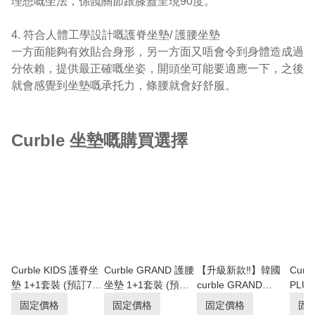
理想嘅坐法，係髖關節跟膝蓋呈現90度。

4. 符合人體工學設計嘅護脊坐墊/ 護腰坐墊

一方面能夠有效貼合身形，另一方面又唔會令到身體造成過
分依賴，提供最正確嘅坐姿，開頭坐可能要適應一下，之後
Curble 坐墊嘅購買選擇
Curble KIDS 護脊坐
Curble GRAND 護腰
【升級新款‼️】韓國
Curb
墊 1+1套裝 (預訂7-
坐墊 1+1套裝 (預訂
curble GRAND
PLU
10日)
7-10日)
PLUS 升級護脊坐墊
1+1
固定價格
固定價格
固定價格
固
(預訂5-7日到貨)
日)