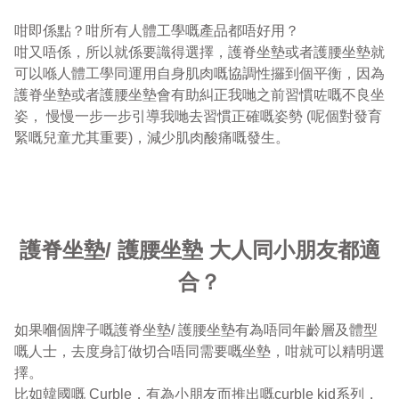
咁即係點？咁所有人體工學嘅產品都唔好用？

咁又唔係，所以就係要識得選擇，護脊坐墊或者護腰坐墊就
可以喺人體工學同運用自身肌肉嘅協調性攞到個平衡，因為
護脊坐墊或者護腰坐墊會有助糾正我哋之前習慣咗嘅不良坐
姿， 慢慢一步一步引導我哋去習慣正確嘅姿勢 (呢個對發育
緊嘅兒童尤其重要)，減少肌肉酸痛嘅發生。

護脊坐墊/ 護腰坐墊 大人同小朋友都適
合？
如果嗰個牌子嘅護脊坐墊/ 護腰坐墊有為唔同年齡層及體型
嘅人士，去度身訂做切合唔同需要嘅坐墊，咁就可以精明選
擇。

比如韓國嘅 Curble，有為小朋友而推出嘅curble kid系列，