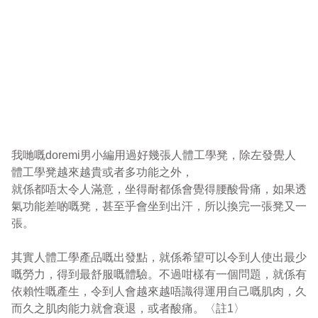
我哋嘅doremi男小編用過好幾張人體工學凳，除左發覺人
體工學凳越來越貴或者多功能之外，

就係都唔太令人滿意，坐得耐都係會覺得腰酸骨痛，如果透
氣功能差啲嘅凳，甚至乎會坐到出汗，所以換完一張凳又一
張。

其實人體工學產品嘅出發點，就係希望可以令到人使出最少
嘅勞力，得到最舒服嘅體驗。不過咁樣有一個問題，就係有
依賴性嘅產生，令到人會越來越唔識得運用自己嘅肌肉，久
而久之肌肉能力就會衰退，或者酸痛。〈註1〉
