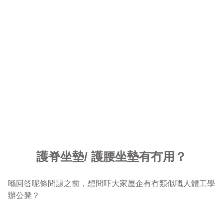
護脊坐墊/ 護腰坐墊有冇用？
喺回答呢條問題之前，想問吓大家屋企有冇類似嘅人體工學
辦公凳？