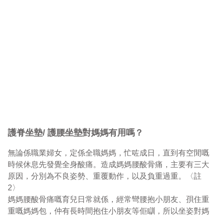
護脊坐墊/ 護腰坐墊對媽媽有用嗎？
無論係職業婦女，定係全職媽媽，忙咗成日，直到有空閒嘅
時候休息先發覺全身酸痛。造成媽媽腰酸骨痛，主要有三大
原因，分別為不良姿勢、重覆動作，以及負重過重。〈註
2〉

媽媽腰酸骨痛嘅育兒日常就係，經常彎腰抱小朋友、孭住重
重嘅媽媽包，仲有長時間抱住小朋友等佢瞓，所以坐姿對媽