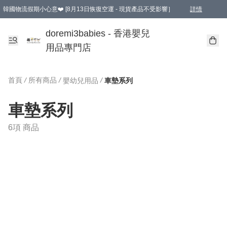
韓國物流假期小心意❤️ [8月13日恢復空運 - 現貨產品不受影響］
詳情
新會員首張訂單滿$600即享9折優惠！(部份超優惠產品 & 品牌指定價除外)
doremi3babies - 香港嬰兒
用品專門店
首頁
/
所有商品
/
/
嬰幼兒用品
車墊系列
車墊系列
6項 商品