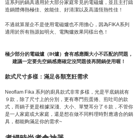
這系列的鍋具適用於大部分家庭常見的電磁爐，並且主打鑄
造鍋體傳熱極佳、效能佳、好清潔以及高溫恆熱性佳！

不過就算屋企不是使用電磁爐也不用擔心，因為FIKA系列
適用於所有熱源如明火、電陶爐效果同樣出色！

極少部分的電磁爐（IH爐）會有感應圈大小不匹配的問題，
建議一定要先空鍋感應確定沒問題後再開鍋使用喔！

款式尺寸多樣：滿足各類烹飪需求
Neoflam Fika 系列的廚具款式非常多樣，光是平底鍋就有
９款，除了尺寸上的分別，更有專門煎蛋捲、煎吐司的款
式，而鍋子更是根據深淺、大小、單雙耳分了６款，不管你
是一人家庭或大家庭，還是想在做不同料理時對應適合的鍋
具，都能夠滿足你的需求~
