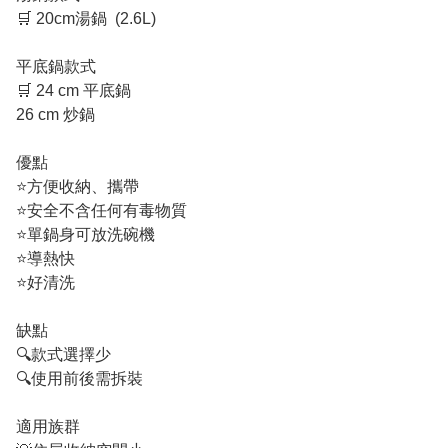
🛒 20cm湯鍋  (2.6L) 

平底鍋款式

🛒 24 cm 平底鍋

26 cm 炒鍋

優點

⭐️方便收納、攜帶

⭐️安全不含任何有毒物質

⭐️單鍋身可放洗碗機

⭐️導熱快

⭐️好清洗

缺點

🔍款式選擇少

🔍使用前後需拆裝

適用族群
