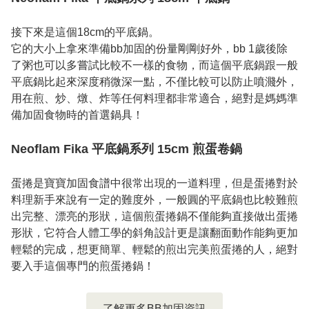
接下來是這個18cm的平底鍋。

它的大小上拿來準備bb加固的份量剛剛好外，bb 1歲後除
了粥也可以多嘗試比較不一樣的食物，而這個平底鍋跟一般
平底鍋比起來深度稍微深一點，不僅比較可以防止噴濺外，
用在煎、炒、燉、炸等任何料理都非常適合，絕對是媽媽準
備加固食物時的首選鍋具！

Neoflam Fika 平底鍋系列 15cm 煎蛋卷鍋
蛋捲是寶寶加固食譜中很常出現的一道料理，但是蛋捲對於
料理新手來說有一定的難度外，一般圓的平底鍋也比較難煎
出完整、漂亮的形狀，這個煎蛋捲鍋不僅能夠直接做出蛋捲
形狀，它符合人體工學的斜角設計更是讓翻面動作能夠更加
輕鬆的完成，想更簡單、輕鬆的煎出完美煎蛋捲的人，絕對
要入手這個專門的煎蛋捲鍋！

了解更多BB加固資訊