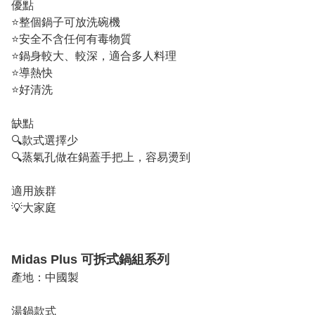
優點

⭐️整個鍋子可放洗碗機

⭐️安全不含任何有毒物質

⭐️鍋身較大、較深，適合多人料理

⭐️導熱快

⭐️好清洗

缺點

🔍款式選擇少

🔍蒸氣孔做在鍋蓋手把上，容易燙到

適用族群

💡大家庭

Midas Plus 可拆式鍋組系列
產地：中國製

湯鍋款式
