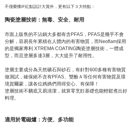
不僅榮獲IF紅點設計大賞外，更有以下３大特點：

陶瓷塗層技術：無毒、安全、耐用
市面上販售的不沾鍋大多都有含PFAS，PFAS是幾乎不會
分解，容易長年累積在人體內的有害物質，而Neoflam採用
的是獨家專利 XTREMA COATING陶瓷塗層技術，一體成
型，而且塗層多達3層，大大提升了耐用性。

塗層主要成分為天然礦石與砂石，有針對600多種有害物質
做測試，確保絕不含有PFAS、雙酚Ａ等任何有害物質及環
境賀爾蒙，讓各位媽媽們用得安心、有保障！

塗層技術不黐底又易清潔，就算零烹飪基礎也能輕鬆煮出好
料理。

適用於電磁爐：方便、多功能