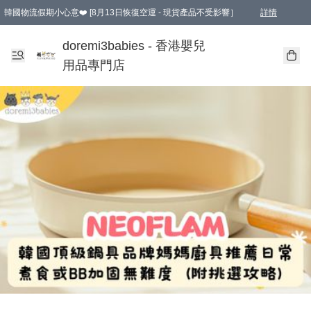
韓國物流假期小心意❤️ [8月13日恢復空運 - 現貨產品不受影響］
詳情
新會員首張訂單滿$600即享9折優惠！(部份超優惠產品 & 品牌指定價除外)
doremi3babies - 香港嬰兒
用品專門店