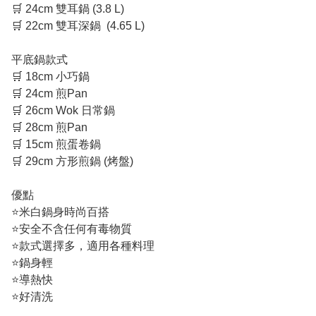
🛒 24cm 雙耳鍋 (3.8 L)

🛒 22cm 雙耳深鍋  (4.65 L) 

平底鍋款式

🛒 18cm 小巧鍋

🛒 24cm 煎Pan

🛒 26cm Wok 日常鍋

🛒 28cm 煎Pan

🛒 15cm 煎蛋卷鍋

🛒 29cm 方形煎鍋 (烤盤)

優點

⭐️米白鍋身時尚百搭

⭐️安全不含任何有毒物質

⭐️款式選擇多，適用各種料理

⭐️鍋身輕

⭐️導熱快

⭐️好清洗
