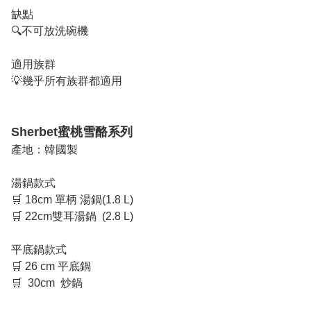
缺點

🔍不可放洗碗機

適用族群

💡幾乎所有族群都適用

Sherbet蜜桃雪酪系列
產地：韓國製

湯鍋款式

🛒 18cm 單柄 湯鍋(1.8 L)

🛒 22cm雙耳湯鍋  (2.8 L) 

平底鍋款式

🛒 26 cm 平底鍋

🛒  30cm  炒鍋
