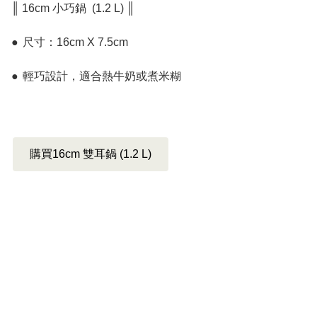
║ 16cm 小巧鍋  (1.2 L) ║

●	尺寸：16cm X 7.5cm

●	輕巧設計，適合熱牛奶或煮米糊

購買16cm 雙耳鍋 (1.2 L)