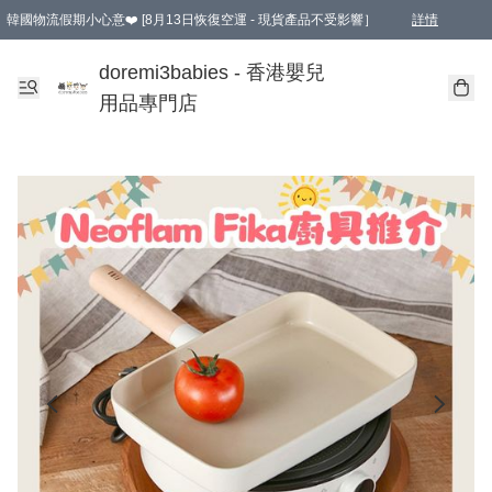
韓國物流假期小心意❤️ [8月13日恢復空運 - 現貨產品不受影響］
詳情
新會員首張訂單滿$600即享9折優惠！(部份超優惠產品 & 品牌指定價除外)
doremi3babies - 香港嬰兒
用品專門店