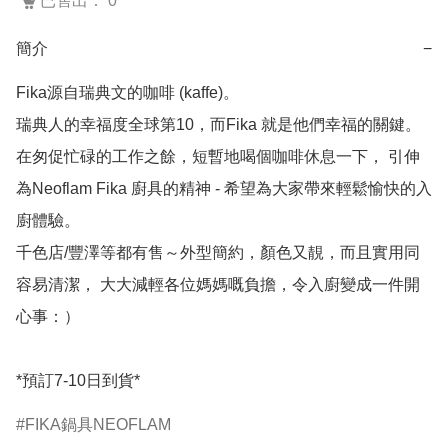
已售出： 0
簡介
−
Fika源自瑞典文的咖啡 (kaffe)。

瑞典人的幸福度全球第10，而Fika 就是他們幸福的關鍵。

在匆促忙碌的工作之餘，短暫地喝個咖啡休息一下， 引伸
為Neoflam Fika 廚具的精神 - 希望為大家帶來輕鬆愉快的入
廚體驗。

千色店/豐澤等都有售～外型簡約，顏色又靚，而且實用同
容易清潔， 大大減輕各位媽媽嘅負擔，令入廚變成一件開
心事：）

*預訂7-10日到貨*
FIKA鍋具NEOFLAM