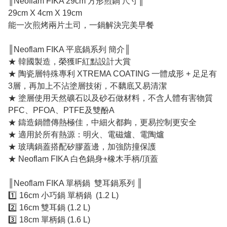
║Neoflam FIKA 29cm 方形煎鍋 尺寸║
29cm X 4cm X 19cm
能一次煎烤兩片土司，一鍋解決完美早餐
║Neoflam FIKA 平底鍋系列 簡介║
★ 韓國製造，榮獲IF紅點設計大賞
★ 陶瓷層特殊專利 XTREMA COATING 一體成形 + 足足有
3層，再加上不沾塗層技術，不黐底又易清潔
★ 塗層使用天然礦石以及砂石做材料，不含人體有害物質
PFC、PFOA、PTFE及雙酚A
★ 鑄造鍋體傳熱極佳，中細火都夠，更易控制更安全
★ 適用於所有熱源：明火、電磁爐、電陶爐
★ 玻璃鍋蓋搭配矽膠蓋邊，加強防撞保護
★ Neoflam FIKA 白色鍋身+橡木手柄/頂蓋
║Neoflam FIKA 單柄鍋 雙耳鍋系列 ║
1️⃣ 16cm 小巧鍋 單柄鍋 (1.2 L)
2️⃣ 16cm 雙耳鍋 (1.2 L)
3️⃣ 18cm 單柄鍋 (1.6 L)