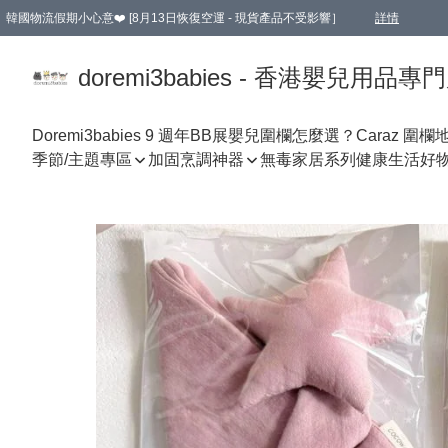
韓國物流假期小心意❤️ [8月13日恢復空運 - 現貨產品不受影響］
詳情
新會員首張訂單滿$600即享9折優惠！(部份超優惠產品 & 品牌指定價除外)
doremi3babies - 香港嬰兒用品專
Doremi3babies 9 週年BB展
嬰兒圍欄怎麼選？
Caraz 圍欄
季節/主題專區
加固烹調神器
無毒家居系列
健康生活好