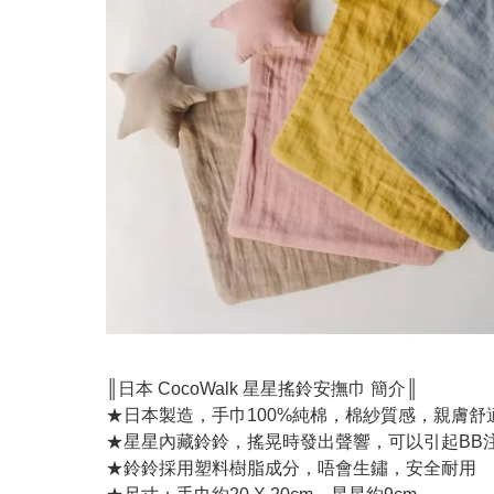
║日本 CocoWalk 星星搖鈴安撫巾 簡介║
★日本製造，手巾100%純棉，棉紗質感，親膚舒
★星星內藏鈴鈴，搖晃時發出聲響，可以引起BB
★鈴鈴採用塑料樹脂成分，唔會生鏽，安全耐用