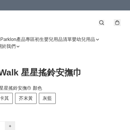
區
Parklon產品專區
初生嬰兒用品清單
嬰幼兒用品
關於我們
oWalk 星星搖鈴安撫巾
lk 星星搖鈴安撫巾 顏色
卡其
芥末黃
灰藍
+