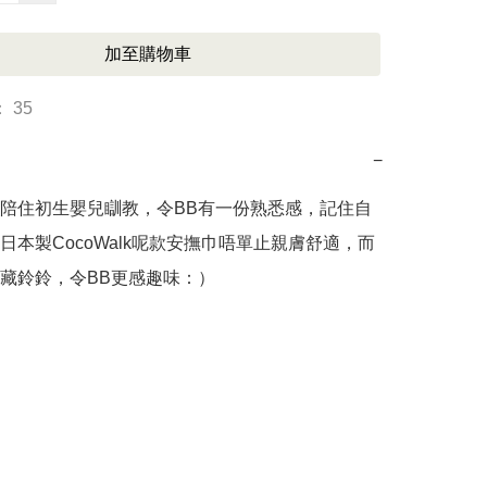
加至購物車
 35
−
陪住初生嬰兒瞓教，令BB有一份熟悉感，記住自
日本製CocoWalk呢款安撫巾唔單止親膚舒適，而