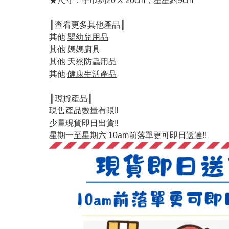
★尺寸：手巾約20 X 20cm，星星約9cm
║查看更多其他產品║
其他
嬰幼兒用品
其他
媽媽廚具
其他
天然防蟲用品
其他
健康生活產品
║現貨產品║
現售產品數量有限‼️
少量現貨即日出貨‼️
星期一至星期六 10am前落單更可即日送達‼️