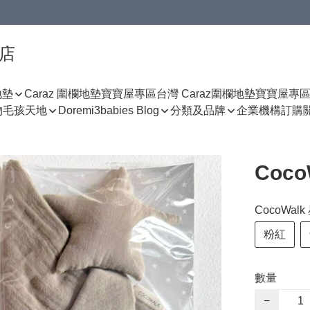
門店
地墊
Caraz 圍欄地墊寶寶屋專區
台灣 Caraz圍欄地墊寶寶屋專
物
毛孩天地
Doremi3babies Blog
分類及品牌
企業機構訂購
Coc
CocoWa
粉紅
數量
−