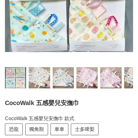
CocoWalk 五感嬰兒安撫巾
CocoWalk 五感嬰兒安撫巾 款式
恐龍
獨角獸
車車
士多啤梨