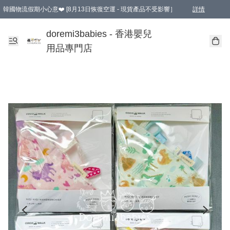
韓國物流假期小心意❤️ [8月13日恢復空運 - 現貨產品不受影響］
詳情
新會員首張訂單滿$600即享9折優惠！(部份超優惠產品 & 品牌指定價除外)
doremi3babies - 香港嬰兒
用品專門店