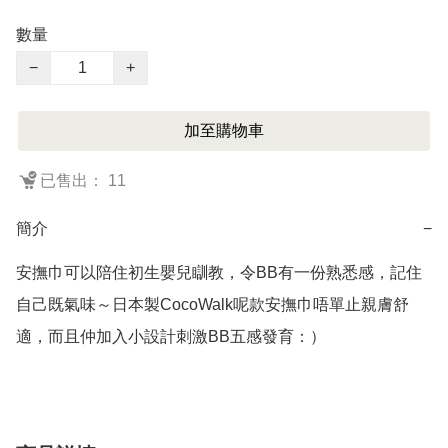
數量
−
+
加至購物車
已售出： 11
簡介
−
安撫巾可以陪住初生嬰兒瞓教，令BB有一份熟悉感，記住
自己既氣味～日本製CocoWalk呢款安撫巾唔單止親膚舒