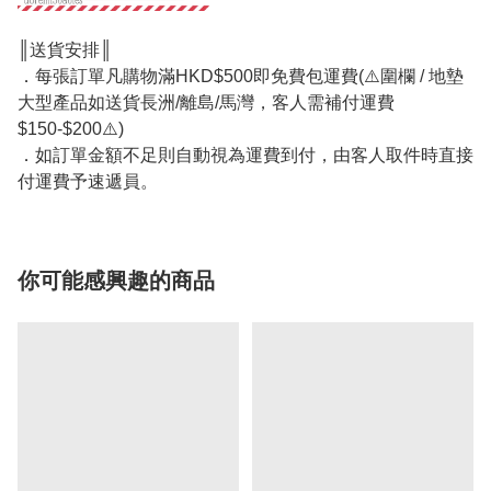
║送貨安排║
．每張訂單凡購物滿HKD$500即免費包運費(⚠️圍欄 / 地墊
大型產品如送貨長洲/離島/馬灣，客人需補付運費
$150-$200⚠️)
．如訂單金額不足則自動視為運費到付，由客人取件時直接
付運費予速遞員。
你可能感興趣的商品