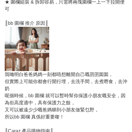
★ 圍欄組裝 & 拆卸容易，只需將兩塊圍欄一上一下拉開便
可
║
bb 圍欄 推介 原因
║
我哋明白爸爸媽媽一刻都唔想離開自己嘅囝囝囡囡，
但實際上可能你都會行開行埋，去洗手間，去煮嘢食，去沖
奶
呢個時候，
bb 圍欄
就可以暫時幫你保護小朋友嘅安全，因
為佢高度適中，具有保護力之餘，
又可以被遠少少嘅爸媽睇到小朋友做緊乜野，
所以
bb 圍欄
真係好重要㗎！
║Caraz 產品購物指南║