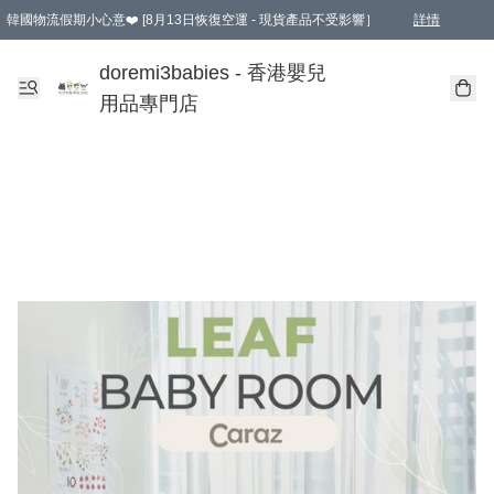
韓國物流假期小心意❤️ [8月13日恢復空運 - 現貨產品不受影響］
詳情
新會員首張訂單滿$600即享9折優惠！(部份超優惠產品 & 品牌指定價除外)
doremi3babies - 香港嬰兒
用品專門店