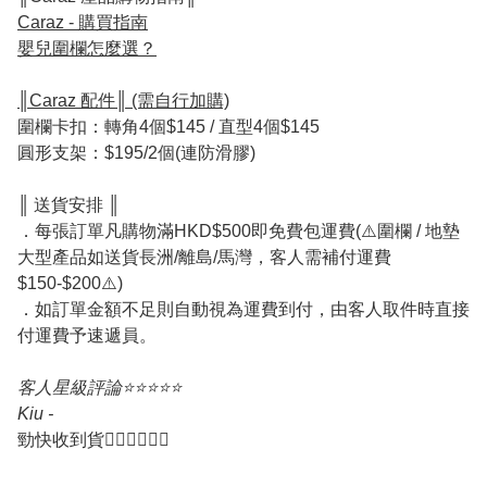
Caraz - 購買指南
嬰兒圍欄怎麼選？
║Caraz 配件║ (需自行加購)
圍欄卡扣：轉角4個$145 / 直型4個$145
圓形支架：$195/2個(連防滑膠)
║ 送貨安排 ║
．每張訂單凡購物滿HKD$500即免費包運費(⚠️圍欄 / 地墊
大型產品如送貨長洲/離島/馬灣，客人需補付運費
$150-$200⚠️)
．如訂單金額不足則自動視為運費到付，由客人取件時直接
付運費予速遞員。
客人星級評論⭐️⭐️⭐️⭐️⭐️
Kiu -
勁快收到貨👍🏻👍🏻👍🏻