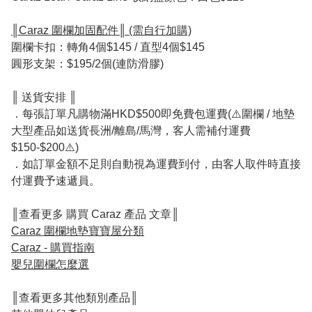
║Caraz 圍欄加固配件║ (需自行加購)
圍欄卡扣：轉角4個$145 / 直型4個$145
圓形支架：$195/2個(連防滑膠)
║ 送貨安排 ║
．每張訂單凡購物滿HKD$500即免費包運費(⚠️圍欄 / 地墊
大型產品如送貨長洲/離島/馬灣，客人需補付運費
$150-$200⚠️)
．如訂單金額不足則自動視為運費到付，由客人取件時直接
付運費予速遞員。
║查看更多 購買 Caraz 產品 文章║
Caraz 圍欄地墊寶寶屋分類
Caraz - 購買指南
嬰兒圍欄怎麼選
║查看更多其他類別產品║