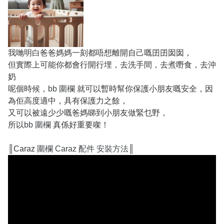
我哋明白爸爸媽媽一刻都唔想離開自己嘅囝囝囡囡，
但實際上可能你都會行開行埋，去洗手間，去煮嘢食，去沖
奶
呢個時候，
bb 圍欄
就可以暫時幫你保護小朋友嘅安全，因
為佢高度適中，具有保護力之餘，
又可以被遠少少嘅爸媽睇到小朋友做緊乜野，
所以
bb 圍欄
真係好重要㗎！
║Caraz
圍欄 Caraz 配件 安裝方法
║