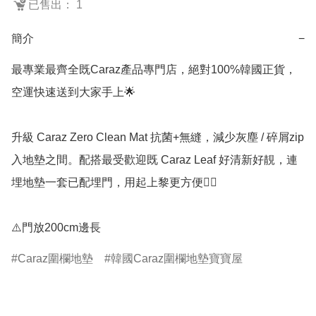
已售出： 1
簡介
−
最專業最齊全既Caraz產品專門店，絕對100%韓國正貨，
空運快速送到大家手上🌟

升級 Caraz Zero Clean Mat 抗菌+無縫，減少灰塵 / 碎屑zip
入地墊之間。配搭最受歡迎既 Caraz Leaf 好清新好靚，連
埋地墊一套已配埋門，用起上黎更方便👍🏻

⚠️門放200cm邊長
Caraz圍欄地墊
韓國Caraz圍欄地墊寶寶屋