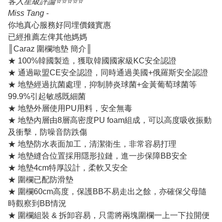
客人星級評論⭐️⭐️⭐️⭐️⭐️
Miss Tang -
你地真心服務好同埋價錢實惠
已經推薦左俾其他媽媽
║Caraz 圍欄地墊 簡介║
★ 100%韓國製造，獲取韓國國家級KC安全認證
★ 通過歐盟CE安全認證，同時通過美國+俄羅斯安全認證
★ 地墊經過抗菌處理，抑制肺炎球菌+金黃葡萄球菌等
99.9%引起敏感既細菌
★ 地墊外層使用PU用料，安全無毒
★ 地墊內層由8層高密度PU foam組成，可以高度吸收振動
及衝擊，防噪音防跌傷
★ 地墊防水表面加工，清潔衛生，非常容易打理
★ 地墊縫合位置採用隱形拉鏈，進一步保障BB安全
★ 地墊4cm特厚設計，柔軟又安全
★ 圍欄已配防滑墊
★ 圍欄60cm高度，保護BB不易走出之餘，亦確保父母隨
時觀察到BB情況
★ 圍欄組裝 & 拆卸容易，只需將兩塊圍欄一上一下拉開便