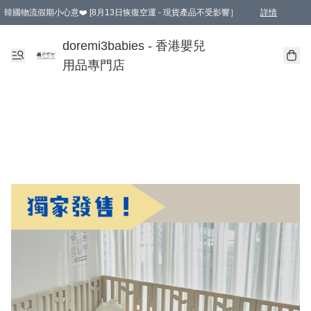
韓國物流假期小心意❤️ [8月13日恢復空運 - 現貨產品不受影響］
詳情
新會員首張訂單滿$600即享9折優惠！(部份超優惠產品 & 品牌指定價除外)
doremi3babies - 香港嬰兒
用品專門店