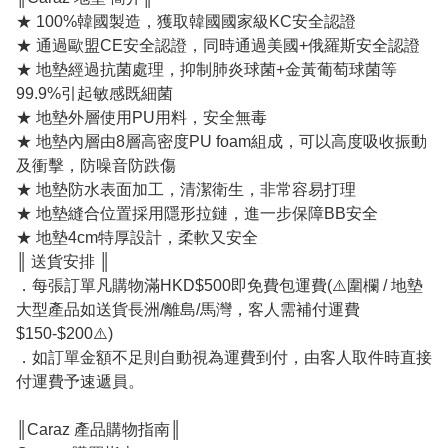
★ 100%韓國製造，獲取韓國國家級KC安全認證
★ 通過歐盟CE安全認證，同時通過美國+俄羅斯安全認證
★ 地墊經過抗菌處理，抑制肺炎球菌+金黃葡萄球菌等
99.9%引起敏感既細菌
★ 地墊外層使用PU用料，安全無毒
★ 地墊內層由8層高密度PU foam組成，可以高度吸收振動
及衝擊，防噪音防跌傷
★ 地墊防水表面加工，清潔衛生，非常容易打理
★ 地墊縫合位置採用隱形拉鏈，進一步保障BB安全
★ 地墊4cm特厚設計，柔軟又安全
║ 送貨安排 ║
．每張訂單凡購物滿HKD$500即免費包運費(⚠️圍欄 / 地墊
大型產品如送貨長洲/離島/馬灣，客人需補付運費
$150-$200⚠️)
．如訂單金額不足則自動視為運費到付，由客人取件時直接
付運費予速遞員。
║Caraz 產品購物指南║