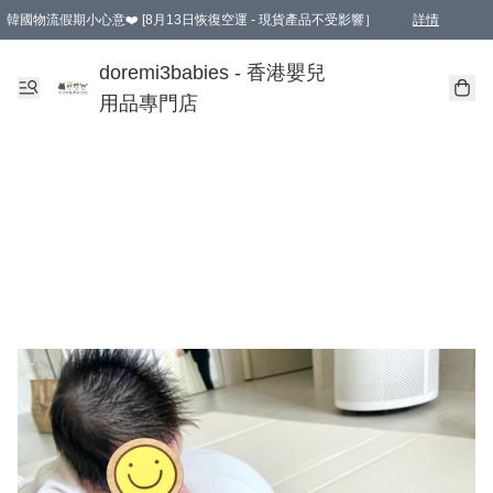
韓國物流假期小心意❤️ [8月13日恢復空運 - 現貨產品不受影響］
詳情
新會員首張訂單滿$600即享9折優惠！(部份超優惠產品 & 品牌指定價除外)
doremi3babies - 香港嬰兒
用品專門店