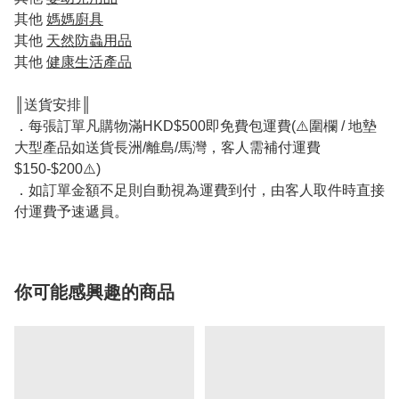
其他
媽媽廚具
其他
天然防蟲用品
其他
健康生活產品
║送貨安排║
．每張訂單凡購物滿HKD$500即免費包運費(⚠️圍欄 / 地墊
大型產品如送貨長洲/離島/馬灣，客人需補付運費
$150-$200⚠️)
．如訂單金額不足則自動視為運費到付，由客人取件時直接
付運費予速遞員。
你可能感興趣的商品