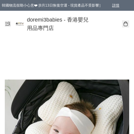
韓國物流假期小心意❤️ [8月13日恢復空運 - 現貨產品不受影響］
詳情
新會員首張訂單滿$600即享9折優惠！(部份超優惠產品 & 品牌指定價除外)
doremi3babies - 香港嬰兒
用品專門店