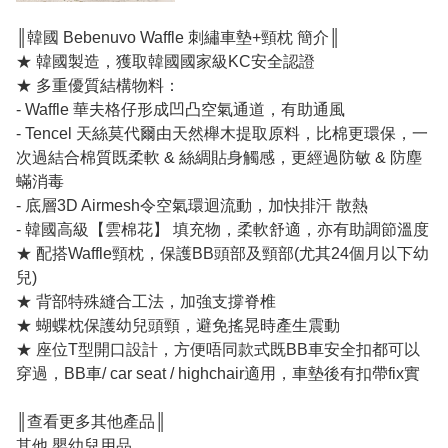
║韓國 Bebenuvo Waffle 刺繡車墊+頸枕 簡介║
★ 韓國製造，獲取韓國國家級KC安全認證
★ 多重優質結構物料：
- Waffle 華夫格仔形成凹凸空氣通道，有助通風
- Tencel 天絲莫代爾由天然櫸木提取原料，比棉更環保，一
次過結合棉質既柔軟 & 絲綢貼身觸感，更經過防敏 & 防塵
蟎消毒
- 底層3D Airmesh令空氣環迴流動，加快排汗 散熱
- 韓國高級【雲棉花】 填充物，柔軟舒適，亦有助調節溫度
★ 配搭Waffle頸枕，保護BB頭部及頸部(尤其24個月以下幼
兒)
★ 背部特殊縫合工法，加強支撐脊椎
★ 蝴蝶枕保護幼兒頭頸，避免搖晃時產生震動
★ 座位T型開口設計，方便唔同款式既BB車安全扣都可以
穿過，BB車/ car seat / highchair適用，車墊後有扣帶fix實
║查看更多其他產品║
其他
嬰幼兒用品