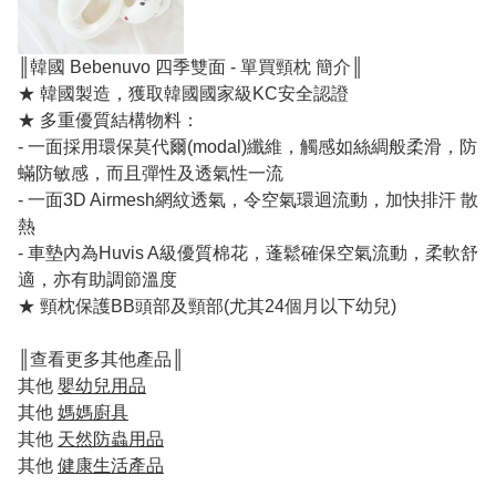
║韓國 Bebenuvo 四季雙面 - 單買頸枕 簡介║
★ 韓國製造，獲取韓國國家級KC安全認證
★ 多重優質結構物料：
- 一面採用環保莫代爾(modal)纖維，觸感如絲綢般柔滑，防
蟎防敏感，而且彈性及透氣性一流
- 一面3D Airmesh網紋透氣，令空氣環迴流動，加快排汗 散
熱
- 車墊內為Huvis A級優質棉花，蓬鬆確保空氣流動，柔軟舒
適，亦有助調節溫度
★ 頸枕保護BB頭部及頸部(尤其24個月以下幼兒)
║查看更多其他產品║
其他
嬰幼兒用品
其他
媽媽廚具
其他
天然防蟲用品
其他
健康生活產品