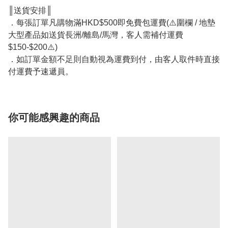
║送貨安排║
．每張訂單凡購物滿HKD$500即免費包運費(⚠️圍欄 / 地墊
大型產品如送貨長洲/離島/馬灣，客人需補付運費
$150-$200⚠️)
．如訂單金額不足則自動視為運費到付，由客人取件時直接
付運費予速遞員。
你可能感興趣的商品