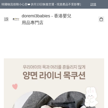
韓國物流假期小心意❤️ [8月13日恢復空運 - 現貨產品不受影響］
詳情
新會員首張訂單滿$600即享9折優惠！(部份超優惠產品 & 品牌指定價除外)
doremi3babies - 香港嬰兒
用品專門店