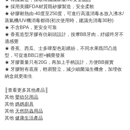
★ 採用美國FDA材質既矽膠製造，安全柔軟
★ 矽膠耐熱由-40度至250度，可進行高溫消毒♨放入沸水/
蒸氣機/UV機消毒都得(初次使用時，建議先消毒30秒)
★ 不含BPA，更安全可靠
★ 香蕉造型牙膠有仿刷頭設計，按摩BB牙肉，紓緩吽牙不
適感覺
★ 香蕉、西瓜、士多啤梨色彩繽紛，不同水果既凹凸造
型，可促進BB口腔+觸覺發展
★ 牙膠重量只有20G，再加上手柄設計，方便BB握實
★ 牙膠附有底座，輕易豎立，減少細菌滋生機會，加埋收
納盒就更衛生
║查看更多其他產品║
其他
嬰幼兒用品
其他
媽媽廚具
其他
天然防蟲用品
其他
健康生活產品