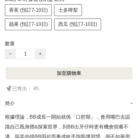
香蕉 (預訂7-10日)
士多啤梨
蘋果 (預訂7-10日)
西瓜 (預訂7-10日)
數量
−
+
加至購物車
已售出： 45
簡介
−
根據理論，BB成長一開始就係「口腔期」，會用嘴巴去認
識自己既身體&探索世界，到BB出牙仔時更有機會痕癢不
適。與其由得BB因此而養成吮手指既壞習慣，倒不如善用