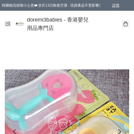
韓國物流假期小心意❤️ [8月13日恢復空運 - 現貨產品不受影響］
詳情
新會員首張訂單滿$600即享9折優惠！(部份超優惠產品 & 品牌指定價除外)
doremi3babies - 香港嬰兒
用品專門店