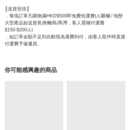
║送貨安排║
．每張訂單凡購物滿HKD$500即免費包運費(⚠️圍欄 / 地墊
大型產品如送貨長洲/離島/馬灣，客人需補付運費
$150-$200⚠️)
．如訂單金額不足則自動視為運費到付，由客人取件時直接
付運費予速遞員。
你可能感興趣的商品