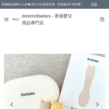
韓國物流假期小心意❤️ [8月13日恢復空運 - 現貨產品不受影響］
詳情
新會員首張訂單滿$600即享9折優惠！(部份超優惠產品 & 品牌指定價除外)
doremi3babies - 香港嬰兒
用品專門店