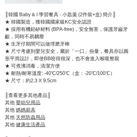
║韓國 Baby & I 學習餐具 - 小匙羹 (2件裝+盒) 簡介║
★ 韓國製造，獲韓國國家級KC安全認證
★ 採用有機鉑矽材料 (BPA-free)，安全無害，保護牙齒牙
齦，同時不易黐塵
★ 生牙仔期間可以做埋磨牙棒
★ 尺寸考慮到嬰兒安全，屬於「一口」份量，餐具亦以圓
形平滑設計，即使BB咬得很深，也不會進入喉嚨整親
★ 可煮沸消毒，清潔方便
★ 耐熱/耐寒溫度: -40℃/250℃（盒：-20℃/100℃）
★ 尺寸：約2.3 X 9.5cm
║查看更多其他產品║
其他
嬰幼兒用品
其他
媽媽廚具
其他
天然防蟲用品
其他
健康生活產品