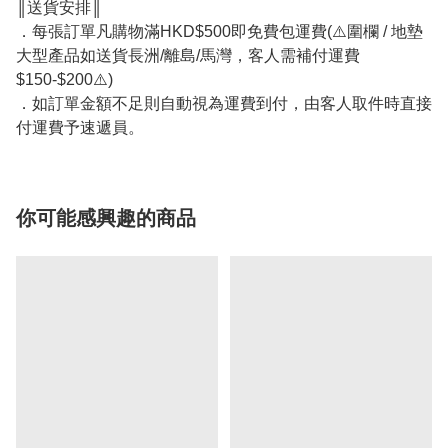
║送貨安排║
．每張訂單凡購物滿HKD$500即免費包運費(⚠️圍欄 / 地墊
大型產品如送貨長洲/離島/馬灣，客人需補付運費
$150-$200⚠️)
．如訂單金額不足則自動視為運費到付，由客人取件時直接
付運費予速遞員。
你可能感興趣的商品