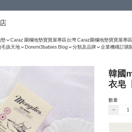
門店
地墊
Caraz 圍欄地墊寶寶屋專區
台灣 Caraz圍欄地墊寶寶屋專
物
毛孩天地
Doremi3babies Blog
分類及品牌
企業機構訂購
韓國m
衣皂
數量
−