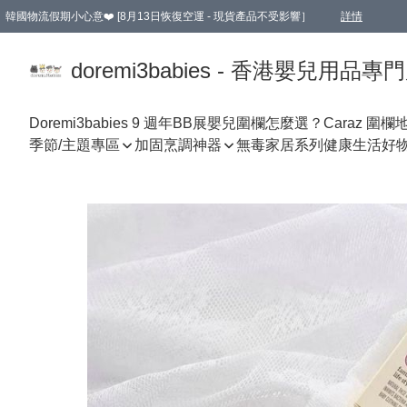
韓國物流假期小心意❤️ [8月13日恢復空運 - 現貨產品不受影響］
詳情
新會員首張訂單滿$600即享9折優惠！(部份超優惠產品 & 品牌指定價除外)
doremi3babies - 香港嬰兒用品專
Doremi3babies 9 週年BB展
嬰兒圍欄怎麼選？
Caraz 圍欄
季節/主題專區
加固烹調神器
無毒家居系列
健康生活好