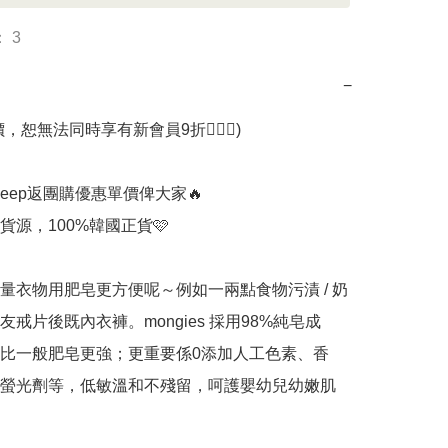
 3
−
，恕無法同時享有新會員9折🙇🏻‍♂️)

keep返團購優惠單價俾大家🔥

源，100%韓國正貨🩷

量衣物用肥皂更方便呢～例如一兩點食物污漬 / 奶
友戒片後既內衣褲。mongies 採用98%純皂成
比一般肥皂更強；更重要係0添加人工色素、香
螢光劑等，低敏溫和不殘留，呵護嬰幼兒幼嫩肌