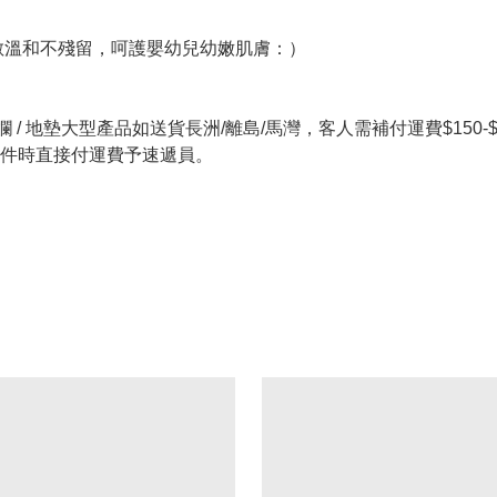
敏溫和不殘留，呵護嬰幼兒幼嫩肌膚：）
 / 地墊大型產品如送貨長洲/離島/馬灣，客人需補付運費$150-$20
件時直接付運費予速遞員。