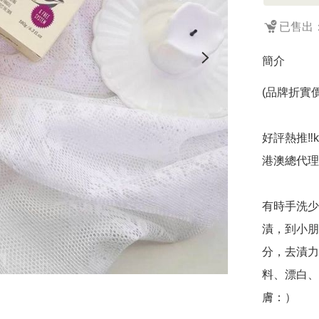
已售出：
簡介
(品牌折實價
好評熱推‼️
港澳總代理貨
有時手洗少
漬，到小朋
分，去漬力
料、漂白、
膚：）
