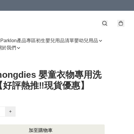
區
Parklon產品專區
初生嬰兒用品清單
嬰幼兒用品
關於我們
ongdies 嬰童衣物專用洗
【好評熱推‼️現貨優惠】
+
加至購物車