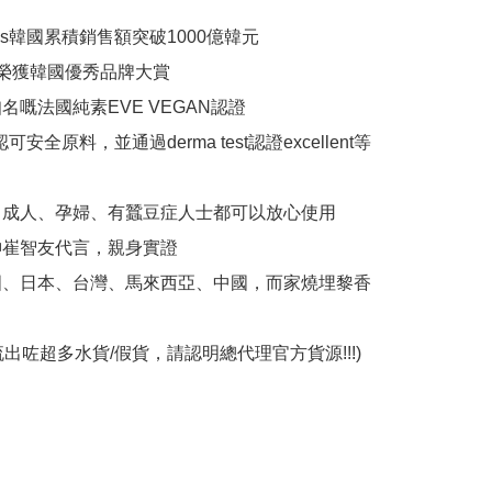
dies韓國累積銷售額突破1000億韓元

年榮獲韓國優秀品牌大賞

名嘅法國純素EVE VEGAN認證

可安全原料，並通過derma test認證excellent等
、成人、孕婦、有蠶豆症人士都可以放心使用

神崔智友代言，親身實證

國、日本、台灣、馬來西亞、中國，而家燒埋黎香
流出咗超多水貨/假貨，請認明總代理官方貨源!!!)