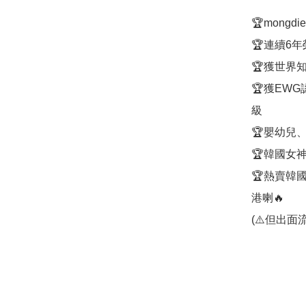
🏆mong
🏆連續6
🏆獲世界知
🏆獲EWG認
級

🏆嬰幼兒
🏆韓國女
🏆熱賣韓
港喇🔥

(⚠️但出面