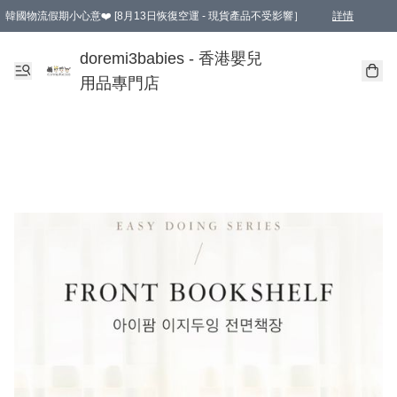
韓國物流假期小心意❤️ [8月13日恢復空運 - 現貨產品不受影響］
詳情
新會員首張訂單滿$600即享9折優惠！(部份超優惠產品 & 品牌指定價除外)
doremi3babies - 香港嬰兒
用品專門店