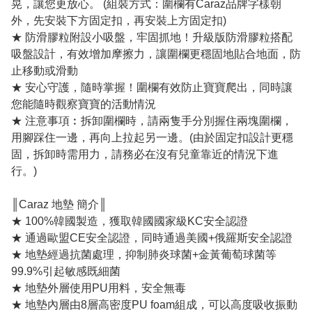
晃，讓您更放心。 (組裝方式：圍欄有Caraz品牌字樣朝
外，先安裝下方固定扣，再安裝上方固定扣)
★ 防滑膠粒附設小吸盤，牢固抓地！升級版防滑膠粒搭配
吸盤設計，有效增加摩擦力，讓圍欄更穩固地貼合地面，防
止移動或滑動
★ 安心守護，隨時掌握！圍欄有效防止寶寶爬出，同時讓
您能隨時觀察寶寶的活動情況
★ 注意事項︰拆卸圍欄時，請兩隻手分別握住兩塊圍欄，
用腳踩住一邊，再向上拉起另一邊。(由於固定扣設計更穩
固，拆卸時需用力，請務必在沒有兒童靠近的情況下進
行。)
║Caraz 地墊 簡介║
★ 100%韓國製造，獲取韓國國家級KC安全認證
★ 通過歐盟CE安全認證，同時通過美國+俄羅斯安全認證
★ 地墊經過抗菌處理，抑制肺炎球菌+金黃葡萄球菌等
99.9%引起敏感既細菌
★ 地墊外層使用PU用料，安全無毒
★ 地墊內層由8層高密度PU foam組成，可以高度吸收振動