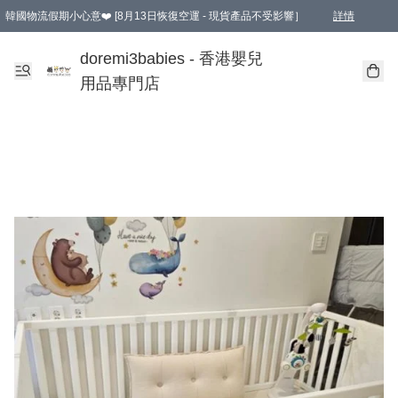
韓國物流假期小心意❤️ [8月13日恢復空運 - 現貨產品不受影響］
詳情
新會員首張訂單滿$600即享9折優惠！(部份超優惠產品 & 品牌指定價除外)
doremi3babies - 香港嬰兒
用品專門店