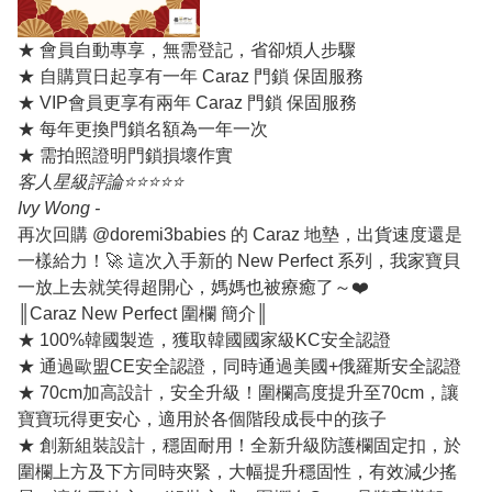
★ 會員自動專享，無需登記，省卻煩人步驟
★ 自購買日起享有一年 Caraz 門鎖 保固服務
★ VIP會員更享有兩年 Caraz 門鎖 保固服務
★ 每年更換門鎖名額為一年一次
★ 需拍照證明門鎖損壞作實
客人星級評論⭐️⭐️⭐️⭐️⭐️
Ivy Wong -
再次回購 @doremi3babies 的 Caraz 地墊，出貨速度還是
一樣給力！🚀
這次入手新的 New Perfect 系列，我家寶貝
一放上去就笑得超開心，媽媽也被療癒了～❤️
║Caraz New Perfect 圍欄 簡介║
★ 100%韓國製造，獲取韓國國家級KC安全認證
★ 通過歐盟CE安全認證，同時通過美國+俄羅斯安全認證
★ 70cm加高設計，安全升級！圍欄高度提升至70cm，讓
寶寶玩得更安心，適用於各個階段成長中的孩子
★ 創新組裝設計，穩固耐用！全新升級防護欄固定扣，於
圍欄上方及下方同時夾緊，大幅提升穩固性，有效減少搖