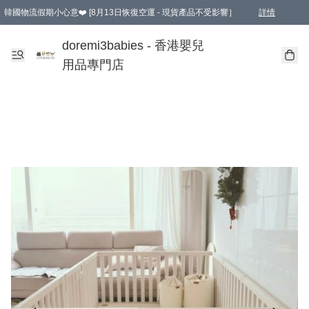
韓國物流假期小心意❤️ [8月13日恢復空運 - 現貨產品不受影響］
詳情
新會員首張訂單滿$600即享9折優惠！(部份超優惠產品 & 品牌指定價除外)
doremi3babies - 香港嬰兒
用品專門店