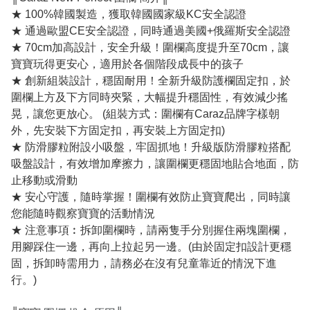
★ 100%韓國製造，獲取韓國國家級KC安全認證
★ 通過歐盟CE安全認證，同時通過美國+俄羅斯安全認證
★ 70cm加高設計，安全升級！圍欄高度提升至70cm，讓
寶寶玩得更安心，適用於各個階段成長中的孩子
★ 創新組裝設計，穩固耐用！全新升級防護欄固定扣，於
圍欄上方及下方同時夾緊，大幅提升穩固性，有效減少搖
晃，讓您更放心。 (組裝方式：圍欄有Caraz品牌字樣朝
外，先安裝下方固定扣，再安裝上方固定扣)
★ 防滑膠粒附設小吸盤，牢固抓地！升級版防滑膠粒搭配
吸盤設計，有效增加摩擦力，讓圍欄更穩固地貼合地面，防
止移動或滑動
★ 安心守護，隨時掌握！圍欄有效防止寶寶爬出，同時讓
您能隨時觀察寶寶的活動情況
★ 注意事項︰拆卸圍欄時，請兩隻手分別握住兩塊圍欄，
用腳踩住一邊，再向上拉起另一邊。(由於固定扣設計更穩
固，拆卸時需用力，請務必在沒有兒童靠近的情況下進
行。)