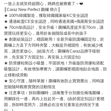
一放上去就笑得超開心，媽媽也被療癒了～❤️
║Caraz New Perfect 圍欄 簡介║
★ 100%韓國製造，獲取韓國國家級KC安全認證
★ 通過歐盟CE安全認證，同時通過美國+俄羅斯安全認證
★ 70cm加高設計，安全升級！圍欄高度提升至70cm，讓
寶寶玩得更安心，適用於各個階段成長中的孩子
★ 創新組裝設計，穩固耐用！全新升級防護欄固定扣，於
圍欄上方及下方同時夾緊，大幅提升穩固性，有效減少搖
晃，讓您更放心。 (組裝方式：圍欄有Caraz品牌字樣朝
外，先安裝下方固定扣，再安裝上方固定扣)
★ 防滑膠粒附設小吸盤，牢固抓地！升級版防滑膠粒搭配
吸盤設計，有效增加摩擦力，讓圍欄更穩固地貼合地面，防
止移動或滑動
★ 安心守護，隨時掌握！圍欄有效防止寶寶爬出，同時讓
您能隨時觀察寶寶的活動情況
★ 注意事項︰拆卸圍欄時，請兩隻手分別握住兩塊圍欄，
用腳踩住一邊，再向上拉起另一邊。(由於固定扣設計更穩
固，拆卸時需用力，請務必在沒有兒童靠近的情況下進
行。)