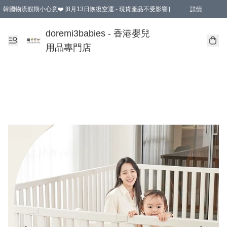
韓國物流假期小心意❤️ [8月13日恢復空運 - 現貨產品不受影響］
詳情
新會員首張訂單滿$600即享9折優惠！(部份超優惠產品 & 品牌指定價除外)
doremi3babies - 香港嬰兒
用品專門店