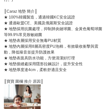
║Caraz 地墊 簡介║
★ 100%韓國製造，通過韓國KC安全認證
★ 通過歐盟CE、美國及俄羅斯安全認證
★ 地墊採用抗菌處理，抑制肺炎鏈球菌、金黃色葡萄球菌
等99.9%常見致敏細菌
★ 地墊表層採用安全無毒PU材質
★ 地墊內層採用8層高密度PU泡棉，有效吸收衝擊與震
動，降低噪音並提升防護效果
★ 地墊表面具防水功能，方便清潔好打理
★ 地墊接縫處採用隱形拉鍊設計，提升安全性
★ 地墊厚度達4cm，柔軟舒適且安全
║
寶寶 圍欄 推介 原因
║