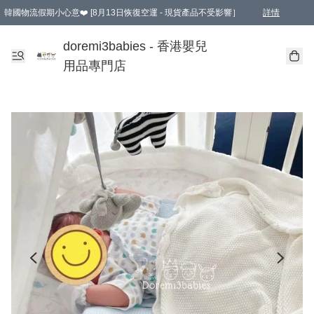
韓國物流假期小心意❤️ [8月13日恢復空運 - 現貨產品不受影響］
詳情
新會員首張訂單滿$600即享9折優惠！(部份超優惠產品 & 品牌指定價除外)
doremi3babies - 香港嬰兒
用品專門店