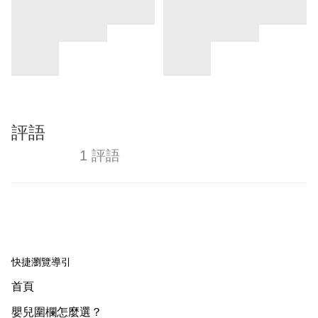
評語
1 評語
快捷瀏覽導引
首頁
嬰兒圍欄怎麼選？