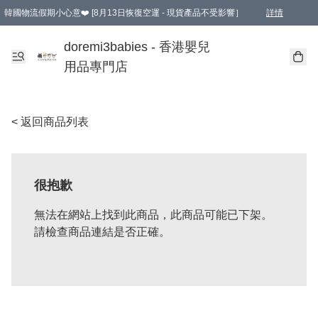
韓國物流假期小心意❤️ [8月13日恢復空運 - 現貨產品不受影響］
詳情
新會員首張訂單滿$600即享9折優惠！(部份超優惠產品 & 品牌指定價除外)
doremi3babies - 香港嬰兒
用品專門店
< 返回商品列表
很抱歉
無法在網站上找到此商品，此商品可能已下架。
請檢查商品連結是否正確。