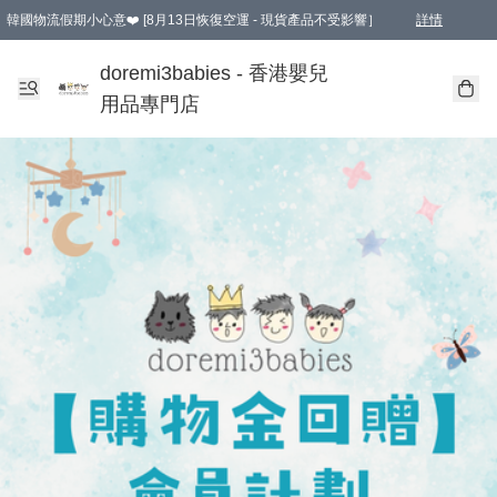
韓國物流假期小心意❤️ [8月13日恢復空運 - 現貨產品不受影響］
詳情
新會員首張訂單滿$600即享9折優惠！(部份超優惠產品 & 品牌指定價除外)
doremi3babies - 香港嬰兒
用品專門店