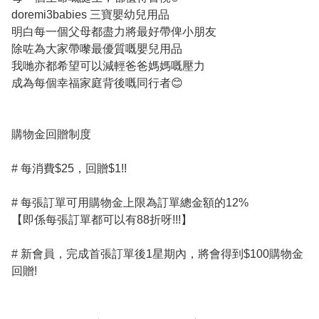
doremi3babies 三寶嬰幼兒用品

明白每一個父母都盡力將最好帶俾小朋友 

除咗為大家帶嚟最優質嘅嬰兒用品

我哋亦都希望可以減輕爸爸媽媽嘅壓力

成為每個幸福家庭背後嘅同行者😊

購物金回贈制度

# 每消費$25，回贈$1!!

# 每張訂單可用購物金上限為訂單總金額的12% 

【即係每張訂單都可以有88折呀!!!】

# 新會員，完成首張訂單後1星期內，將會得到$100購物金
回贈!