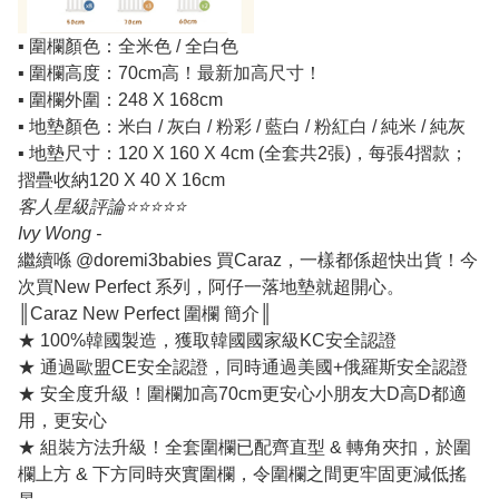
▪️ 圍欄顏色：全米色 / 全白色
▪️ 圍欄高度：70cm高！最新加高尺寸！
▪️ 圍欄外圍：248 X 168cm
▪️ 地墊顏色：米白 / 灰白 / 粉彩 / 藍白 / 粉紅白 / 純米 / 純灰
▪️ 地墊尺寸：120 X 160 X 4cm (全套共2張)，每張4摺款；
摺疊收納120 X 40 X 16cm
客人星級評論⭐️⭐️⭐️⭐️⭐️
Ivy Wong -
繼續喺 @doremi3babies 買Caraz，一樣都係超快出貨！今
次買New Perfect 系列，阿仔一落地墊就超開心。
║Caraz New Perfect 圍欄 簡介║
★ 100%韓國製造，獲取韓國國家級KC安全認證
★ 通過歐盟CE安全認證，同時通過美國+俄羅斯安全認證
★ 安全度升級！圍欄加高70cm更安心小朋友大D高D都適
用，更安心
★ 組裝方法升級！全套圍欄已配齊直型 & 轉角夾扣，於圍
欄上方 & 下方同時夾實圍欄，令圍欄之間更牢固更減低搖