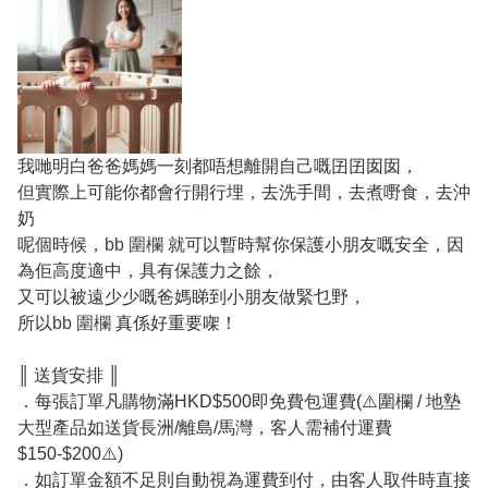
我哋明白爸爸媽媽一刻都唔想離開自己嘅囝囝囡囡，
但實際上可能你都會行開行埋，去洗手間，去煮嘢食，去沖
奶
呢個時候，
bb 圍欄
就可以暫時幫你保護小朋友嘅安全，因
為佢高度適中，具有保護力之餘，
又可以被遠少少嘅爸媽睇到小朋友做緊乜野，
所以
bb 圍欄
真係好重要㗎！
║ 送貨安排 ║
．每張訂單凡購物滿HKD$500即免費包運費(⚠️圍欄 / 地墊
大型產品如送貨長洲/離島/馬灣，客人需補付運費
$150-$200⚠️)
．如訂單金額不足則自動視為運費到付，由客人取件時直接