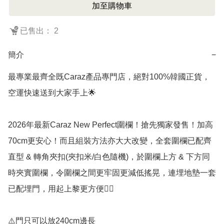
加至購物車
已售出： 2
簡介
−
最專業最齊全既Caraz產品專門店，絕對100%韓國正貨，
空運快速送到大家手上🌟

2026年最新Caraz New Perfect圍欄！搶先獨家發售！加高
70cm更安心！而且組裝方法亦大大改變，全套圍欄已配齊
直型 & 轉角夾扣(夾扣米/白色隨機)，於圍欄上方 & 下方同
時夾實圍欄，令圍欄之間更牢固更減低搖晃，連埋地墊一套
已配埋門，用起上黎更方便👍🏻

⚠️門只可以放240cm邊長