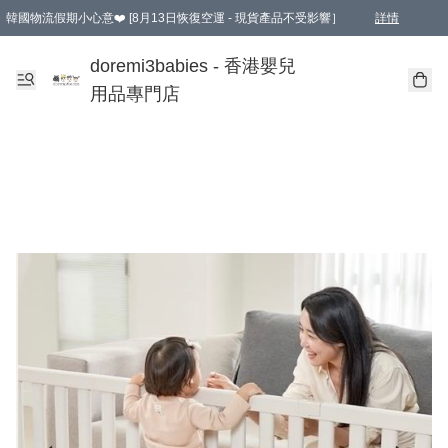
韓國物流假期小心意❤️ [8月13日恢復空運 - 現貨產品不受影響］
詳情
新會員首張訂單滿$600即享9折優惠！(部份超優惠產品 & 品牌指定價除外)
doremi3babies - 香港嬰兒
用品專門店