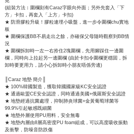
晃
(組裝方法︰圍欄刻有Caraz字眼向外面；另外先套入「下
方」卡扣，再套入「上方」卡扣)
★ 防滑膠粒升級！膠粒連埋小吸盤，進一步令圍欄chu實地
板
★ 圍欄保護BB不易走出之餘，亦確保父母隨時觀察到BB情
況
★ 圍欄拆卸時一左一右拎住2塊圍欄，先用腳踩住一邊圍
欄，同時向上拉起另一邊圍欄 (由於卡扣令圍欄更穩固，拆
卸時要更用力，請小心拆卸時小朋友唔係旁邊)
║Caraz 地墊 簡介║
★ 100%韓國製造，獲取韓國國家級KC安全認證
★ 通過歐盟CE安全認證，同時通過美國+俄羅斯安全認證
★ 地墊經過抗菌處理，抑制肺炎球菌+金黃葡萄球菌等
99.9%引起敏感既細菌
★ 地墊外層使用PU用料，安全無毒
★ 地墊內層由8層高密度PU foam組成，可以高度吸收振動
及衝擊，防噪音防跌傷