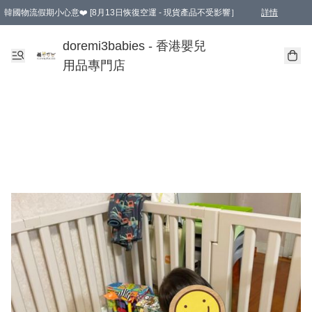
韓國物流假期小心意❤️ [8月13日恢復空運 - 現貨產品不受影響］
詳情
新會員首張訂單滿$600即享9折優惠！(部份超優惠產品 & 品牌指定價除外)
doremi3babies - 香港嬰兒
用品專門店