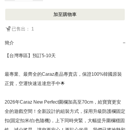
加至購物車
已售出： 1
簡介
−
【台灣專區】預訂5-10天

最專業、最齊全的Caraz產品專賣店，保證100%韓國原裝
正貨，空運快速送達您手中🌟 

2026年Caraz New Perfect圍欄加高至70cm，給寶寶更安
全的遊戲空間！全新設計的組裝方式，採用升級防護欄固定
扣(固定扣米/白色隨機)，上下同時夾緊，大幅提升圍欄穩固
性，減少搖晃，讓您更安心！更貼心的是，我們已將地墊和