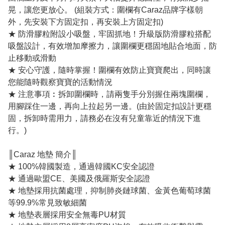
晃，讓您更放心。 (組裝方式：圍欄有Caraz品牌字樣朝
外，先安裝下方固定扣，再安裝上方固定扣)
★ 防滑膠粒附設小吸盤，牢固抓地！升級版防滑膠粒搭配
吸盤設計，有效增加摩擦力，讓圍欄更穩固地貼合地面，防
止移動或滑動
★ 安心守護，隨時掌握！圍欄有效防止寶寶爬出，同時讓
您能隨時觀察寶寶的活動情況
★ 注意事項︰拆卸圍欄時，請兩隻手分別握住兩塊圍欄，
用腳踩住一邊，再向上拉起另一邊。(由於固定扣設計更穩
固，拆卸時需用力，請務必在沒有兒童靠近的情況下進
行。)
║Caraz 地墊 簡介║
★ 100%韓國製造，通過韓國KC安全認證
★ 通過歐盟CE、美國及俄羅斯安全認證
★ 地墊採用抗菌處理，抑制肺炎鏈球菌、金黃色葡萄球菌
等99.9%常見致敏細菌
★ 地墊表層採用安全無毒PU材質