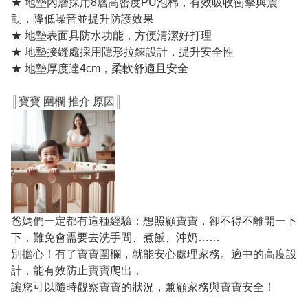
★ 地墊內層採用8層高密度PU泡棉，有效吸收衝擊與震
動，降低噪音並提升防護效果
★ 地墊表面具防水功能，方便清潔好打理
★ 地墊接縫處採用隱形拉鍊設計，提升安全性
★ 地墊厚度達4cm，柔軟舒適且安全
║
寶寶 圍欄 推介 原因
║
爸媽們一定都有這種經驗：想照顧寶寶，卻不得不離開一下
下，難免會需要去洗手間、煮飯、沖奶……
別擔心！有了寶寶圍欄，就能安心處理家務。適中的高度設
計，能有效防止寶寶爬出，
讓您可以隨時觀察寶寶的狀況，兼顧家務與寶寶安全！