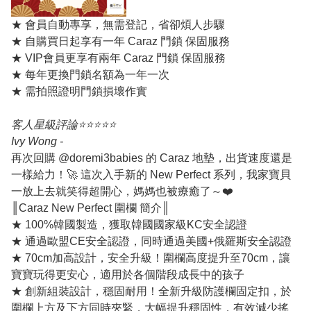
★ 會員自動專享，無需登記，省卻煩人步驟
★ 自購買日起享有一年 Caraz 門鎖 保固服務
★ VIP會員更享有兩年 Caraz 門鎖 保固服務
★ 每年更換門鎖名額為一年一次
★ 需拍照證明門鎖損壞作實
客人星級評論⭐️⭐️⭐️⭐️⭐️
Ivy Wong -
再次回購 @doremi3babies 的 Caraz 地墊，出貨速度還是
一樣給力！🚀
這次入手新的 New Perfect 系列，我家寶貝
一放上去就笑得超開心，媽媽也被療癒了～❤️
║Caraz New Perfect 圍欄 簡介║
★ 100%韓國製造，獲取韓國國家級KC安全認證
★ 通過歐盟CE安全認證，同時通過美國+俄羅斯安全認證
★ 70cm加高設計，安全升級！圍欄高度提升至70cm，讓
寶寶玩得更安心，適用於各個階段成長中的孩子
★ 創新組裝設計，穩固耐用！全新升級防護欄固定扣，於
圍欄上方及下方同時夾緊，大幅提升穩固性，有效減少搖