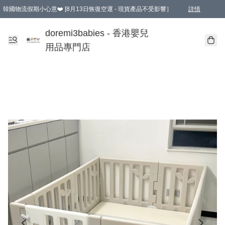
韓國物流假期小心意❤️ [8月13日恢復空運 - 現貨產品不受影響］
詳情
新會員首張訂單滿$600即享9折優惠！(部份超優惠產品 & 品牌指定價除外)
doremi3babies - 香港嬰兒
用品專門店