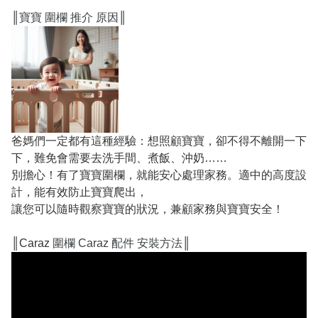
║
寶寶 圍欄 推介 原因
║
爸媽們一定都有這種經驗：想照顧寶寶，卻不得不離開一下
下，難免會需要去洗手間、煮飯、沖奶……
別擔心！有了寶寶圍欄，就能安心處理家務。適中的高度設
計，能有效防止寶寶爬出，
讓您可以隨時觀察寶寶的狀況，兼顧家務與寶寶安全！
║Caraz
圍欄 Caraz 配件 安裝方法
║