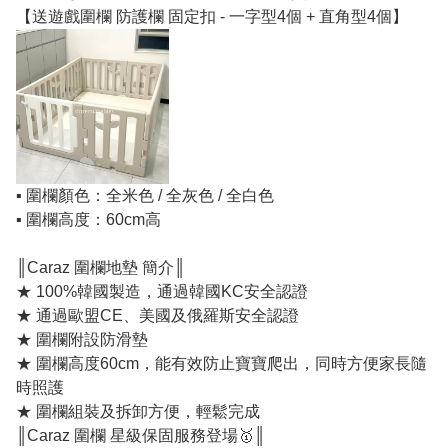
【送遊戲圍欄 防護欄 固定扣 - 一字型4個 + 直角型4個】
▪️ 圍欄顏色：全米色 / 全灰色 / 全白色
▪️ 圍欄高度：60cm高
║Caraz 圍欄地墊 簡介║
★ 100%韓國製造，通過韓國KC安全認證
★ 通過歐盟CE、美國及俄羅斯安全認證
★ 圍欄附設防滑墊
★ 圍欄高度60cm，能有效防止寶寶爬出，同時方便家長隨
時照護
★ 圍欄組裝及拆卸方便，輕鬆完成
║Caraz 圍欄 星級保固服務登場🥇║