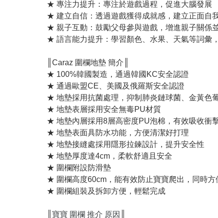
★ 專注力提升：專注於遊戲過程，促進大腦發展
★ 建立自信：透過遊戲獲得成就感，建立正面自
★ 親子互動：鼓勵父母參與遊戲，增進親子關係
★ 語言能力提升：學習顏色、水果、天氣等詞彙
║Caraz 圍欄地墊 簡介║
★ 100%韓國製造，通過韓國KC安全認證
★ 通過歐盟CE、美國及俄羅斯安全認證
★ 地墊採用抗菌處理，抑制肺炎鏈球菌、金黃色葡
★ 地墊表層採用安全無毒PU材質
★ 地墊內層採用8層高密度PU泡棉，有效吸收
★ 地墊表面具防水功能，方便清潔好打理
★ 地墊接縫處採用隱形拉鍊設計，提升安全性
★ 地墊厚度達4cm，柔軟舒適且安全
★ 圍欄附設防滑墊
★ 圍欄高度60cm，能有效防止寶寶爬出，同時
★ 圍欄組裝及拆卸方便，輕鬆完成
║
寶寶 圍欄 推介 原因
║