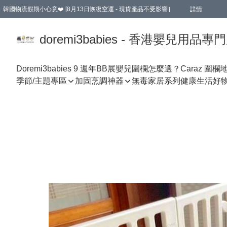
韓國物流假期小心意❤️ [8月13日恢復空運 - 現貨產品不受影響］
詳情
新會員首張訂單滿$600即享9折優惠！(部份超優惠產品 & 品牌指定價除外)
doremi3babies - 香港嬰兒用品專
Doremi3babies 9 週年BB展
嬰兒圍欄怎麼選？
Caraz 圍欄
季節/主題專區
加固烹調神器
無毒家居系列
健康生活好