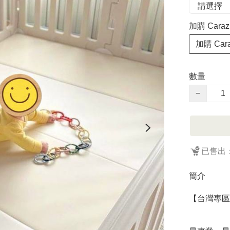
加購 Car
加購 Ca
數量
−
已售出：
簡介
【台灣專區】