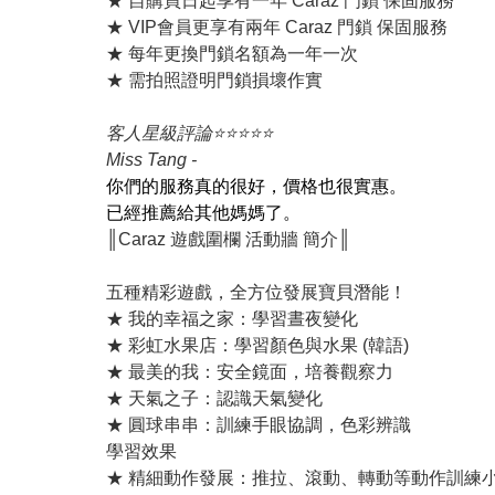
★ 自購買日起享有一年 Caraz 門鎖 保固服務
★ VIP會員更享有兩年 Caraz 門鎖 保固服務
★ 每年更換門鎖名額為一年一次
★ 需拍照證明門鎖損壞作實
客人星級評論⭐️⭐️⭐️⭐️⭐️
Miss Tang -
你們的服務真的很好，價格也很實惠。
已經推薦給其他媽媽了。
║Caraz 遊戲圍欄 活動牆 簡介║
五種精彩遊戲，全方位發展寶貝潛能！
★ 我的幸福之家：學習晝夜變化
★ 彩虹水果店：學習顏色與水果 (韓語)
★ 最美的我：安全鏡面，培養觀察力
★ 天氣之子：認識天氣變化
★ 圓球串串：訓練手眼協調，色彩辨識
學習效果
★ 精細動作發展：推拉、滾動、轉動等動作訓練