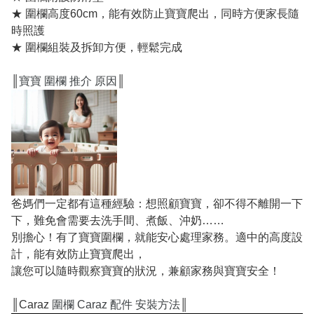
★ 圍欄高度60cm，能有效防止寶寶爬出，同時方便家長隨
時照護
★ 圍欄組裝及拆卸方便，輕鬆完成
║
寶寶 圍欄 推介 原因
║
爸媽們一定都有這種經驗：想照顧寶寶，卻不得不離開一下
下，難免會需要去洗手間、煮飯、沖奶……
別擔心！有了寶寶圍欄，就能安心處理家務。適中的高度設
計，能有效防止寶寶爬出，
讓您可以隨時觀察寶寶的狀況，兼顧家務與寶寶安全！
║Caraz
圍欄 Caraz 配件 安裝方法
║