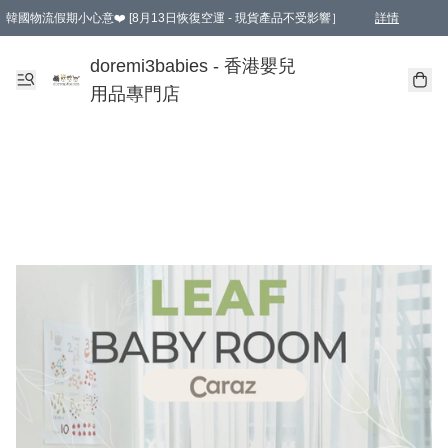
韓國物流假期小心意❤️ [8月13日恢復空運 - 現貨產品不受影響］
詳情
新會員首張訂單滿$600即享9折優惠！(部份超優惠產品 & 品牌指定價除外)
doremi3babies - 香港嬰兒
用品專門店