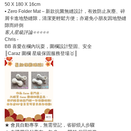
50 X 180 X 16cm
▪️ Zero Folder Mat – 新款抗菌無縫設計，有效防止灰塵、碎
屑卡進地墊縫隙，清潔更輕鬆方便；亦避免小朋友因地墊縫
隙而絆倒
客人星級評論⭐️⭐️⭐️⭐️⭐️
Chris -
BB 喜愛在欄內玩耍，圍欄設計堅固、安全
║Caraz 圍欄 星級保固服務登場🥇║
★ 會員自動專享，無需登記，省卻煩人步驟