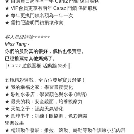
★ 自購買日起享有一年 Caraz 門鎖 保固服務
★ VIP會員更享有兩年 Caraz 門鎖 保固服務
★ 每年更換門鎖名額為一年一次
★ 需拍照證明門鎖損壞作實
客人星級評論⭐️⭐️⭐️⭐️⭐️
Miss Tang -
你們的服務真的很好，價格也很實惠。
已經推薦給其他媽媽了。
║Caraz 遊戲圍欄 活動牆 簡介║
五種精彩遊戲，全方位發展寶貝潛能！
★ 我的幸福之家：學習晝夜變化
★ 彩虹水果店：學習顏色與水果 (韓語)
★ 最美的我：安全鏡面，培養觀察力
★ 天氣之子：認識天氣變化
★ 圓球串串：訓練手眼協調，色彩辨識
學習效果
★ 精細動作發展：推拉、滾動、轉動等動作訓練小肌肉群