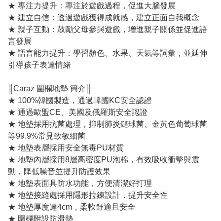
★ 專注力提升：專注於遊戲過程，促進大腦發展
★ 建立自信：透過遊戲獲得成就感，建立正面自我概念
★ 親子互動：鼓勵父母參與遊戲，增進親子關係並促進語
言發展
★ 語言能力提升：學習顏色、水果、天氣等詞彙，並延伸
引導孩子表達情緒
║Caraz 圍欄地墊 簡介║
★ 100%韓國製造，通過韓國KC安全認證
★ 通過歐盟CE、美國及俄羅斯安全認證
★ 地墊採用抗菌處理，抑制肺炎鏈球菌、金黃色葡萄球菌
等99.9%常見致敏細菌
★ 地墊表層採用安全無毒PU材質
★ 地墊內層採用8層高密度PU泡棉，有效吸收衝擊與震
動，降低噪音並提升防護效果
★ 地墊表面具防水功能，方便清潔好打理
★ 地墊接縫處採用隱形拉鍊設計，提升安全性
★ 地墊厚度達4cm，柔軟舒適且安全
★ 圍欄附設防滑墊